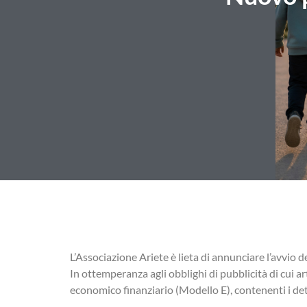
L’Associazione Ariete è lieta di annunciare l’avvio d
In ottemperanza agli obblighi di pubblicità di cui ar
economico finanziario (Modello E), contenenti i dett