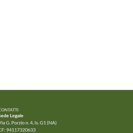
CONTATTI
Sede Legale
ia G. Porzio n. 4, Is. G1 (NA)
CF: 94117320633