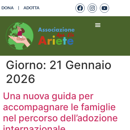
DONA
|
ADOTTA
Giorno:
21 Gennaio
2026
Una nuova guida per
accompagnare le famiglie
nel percorso dell’adozione
internazionale